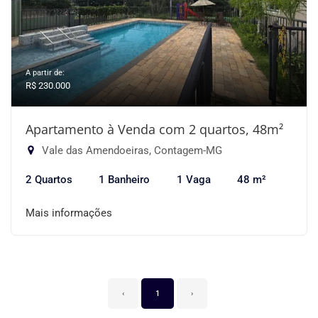
A partir de:
R$ 230.000
Apartamento à Venda com 2 quartos, 48m²
Vale das Amendoeiras, Contagem-MG
2 Quartos
1 Banheiro
1 Vaga
48 m²
Mais informações
‹
1
›