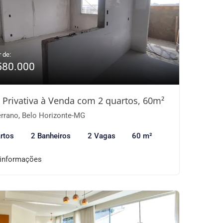
r de:
580.000
 Privativa à Venda com 2 quartos, 60m²
rrano, Belo Horizonte-MG
rtos
2 Banheiros
2 Vagas
60 m²
 informações