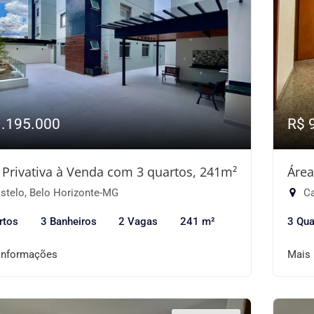
1.195.000
R$ 
 Privativa à Venda com 3 quartos, 241m²
Área
stelo, Belo Horizonte-MG
Ca
rtos
3 Banheiros
2 Vagas
241 m²
3 Qua
informações
Mais