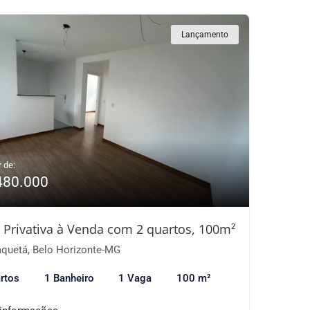
Lançamento
r de:
480.000
 Privativa à Venda com 2 quartos, 100m²
quetá, Belo Horizonte-MG
rtos
1 Banheiro
1 Vaga
100 m²