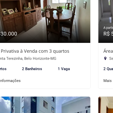
A parti
430.000
R$ 
 Privativa à Venda com 3 quartos
Área
nta Terezinha, Belo Horizonte-MG
Se
rtos
2 Banheiros
1 Vaga
2 Qua
informações
Mais