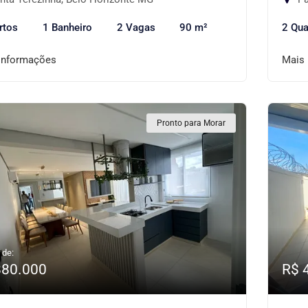
rtos
1 Banheiro
2 Vagas
90 m²
2 Qua
informações
Mais
Pronto para Morar
 de:
880.000
R$ 