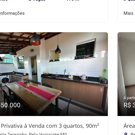
informações
Mais
A parti
650.000
R$ 
 Privativa à Venda com 3 quartos, 90m²
Área
nta Terezinha, Belo Horizonte-MG
Pa