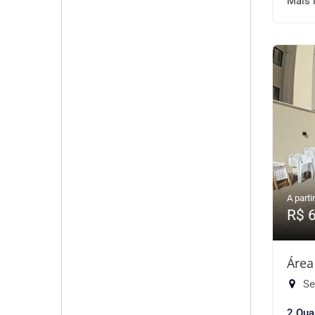
Mais 
A partir
R$ 
Área
Se
2 Qua