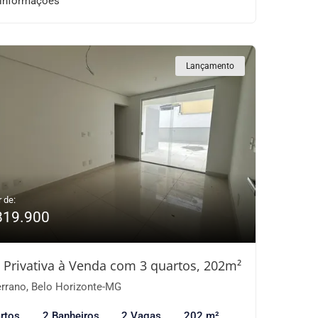
 informações
Lançamento
r de:
819.900
 Privativa à Venda com 3 quartos, 202m²
rrano, Belo Horizonte-MG
rtos
2 Banheiros
2 Vagas
202 m²