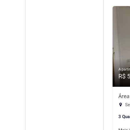
A partir
R$ 
Área
Se
3 Qua