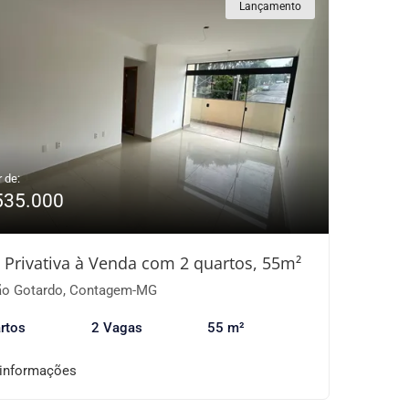
Lançamento
r de:
535.000
 Privativa à Venda com 2 quartos, 55m²
o Gotardo, Contagem-MG
rtos
2 Vagas
55 m²
 informações