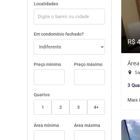
Localidades
Em condomínio fechado?
R$ 
Área
Preço mínimo
Preço máximo
Sa
3 Qua
Quartos
Mais 
1
2
3
4+
Área mínima
Área máxima