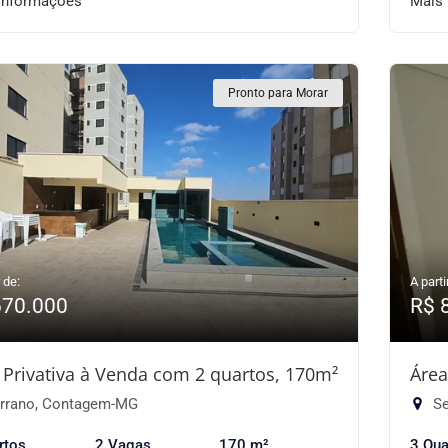
informações
Mais
Pronto para Morar
 de:
A parti
670.000
R$ 
 Privativa à Venda com 2 quartos, 170m²
Área
rrano, Contagem-MG
Se
rtos
2 Vagas
170 m²
3 Qua