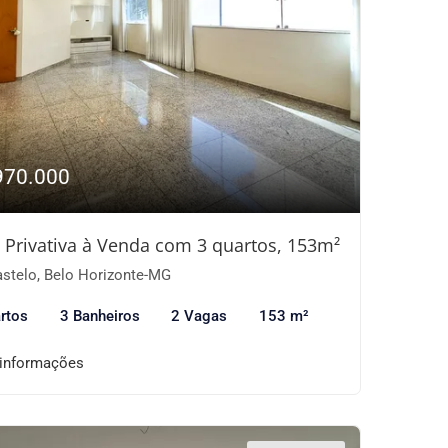
970.000
 Privativa à Venda com 3 quartos, 153m²
stelo, Belo Horizonte-MG
rtos
3 Banheiros
2 Vagas
153 m²
 informações