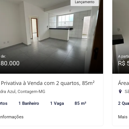
Lançamento
 de:
A parti
380.000
R$ 
 Privativa à Venda com 2 quartos, 85m²
Área
dra Azul, Contagem-MG
Sã
rtos
1 Banheiro
1 Vaga
85 m²
2 Qua
informações
Mais