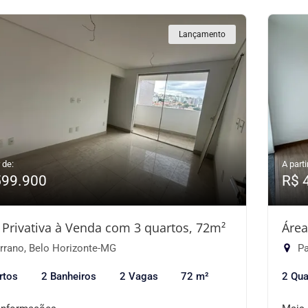
Lançamento
 de:
A parti
599.900
R$ 
 Privativa à Venda com 3 quartos, 72m²
Área
rrano, Belo Horizonte-MG
Pa
rtos
2 Banheiros
2 Vagas
72 m²
2 Qua