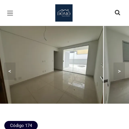
Página inicial
<
>
Código 174