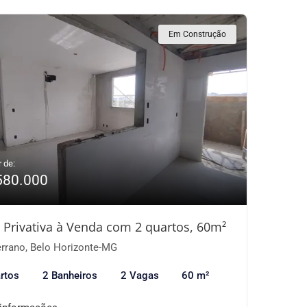
Em Construção
r de:
580.000
 Privativa à Venda com 2 quartos, 60m²
rrano, Belo Horizonte-MG
rtos
2 Banheiros
2 Vagas
60 m²