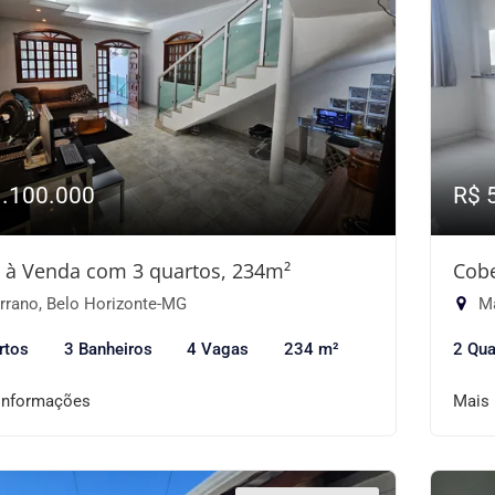
1.100.000
R$ 
 à Venda com 3 quartos, 234m²
Cobe
rrano, Belo Horizonte-MG
Ma
rtos
3 Banheiros
4 Vagas
234 m²
2 Qua
informações
Mais