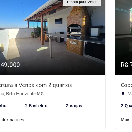
Pronto para Morar
549.000
R$ 
rtura à Venda com 2 quartos
Cobe
ca, Belo Horizonte-MG
Ma
rtos
2 Banheiros
2 Vagas
2 Qua
informações
Mais