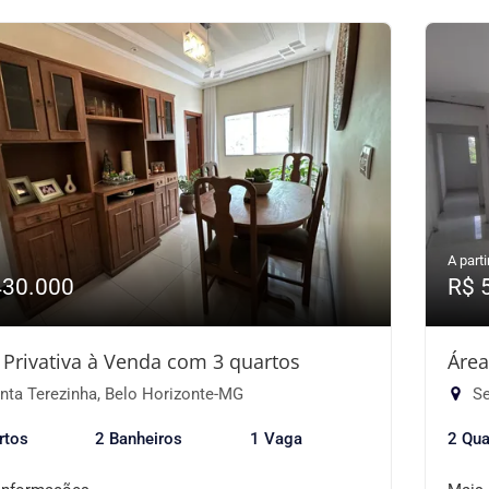
A parti
430.000
R$ 
 Privativa à Venda com 3 quartos
Área
nta Terezinha, Belo Horizonte-MG
Se
rtos
2 Banheiros
1 Vaga
2 Qua