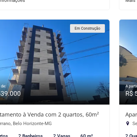
informações
Mais
Em Construção
 de:
A parti
539.000
R$ 
tamento à Venda com 2 quartos, 60m²
Apar
rrano, Belo Horizonte-MG
Se
rtos
2 Banheiros
2 Vagas
60 m²
2 Qua