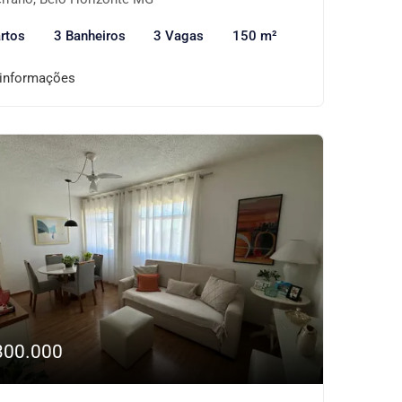
rtos
3 Banheiros
3 Vagas
150 m²
 informações
300.000