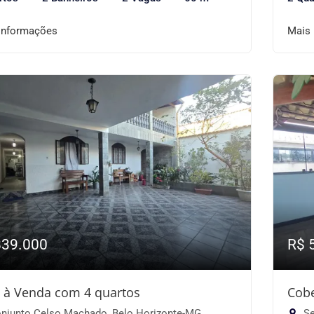
informações
Mais
839.000
R$ 
 à Venda com 4 quartos
Cobe
njunto Celso Machado, Belo Horizonte-MG
Se