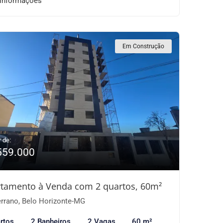
 informações
Em Construção
r de:
559.000
tamento à Venda com 2 quartos, 60m²
rrano, Belo Horizonte-MG
rtos
2 Banheiros
2 Vagas
60 m²