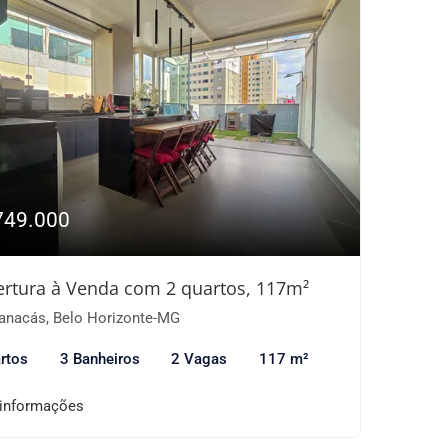
749.000
rtura à Venda com 2 quartos, 117m²
nacás, Belo Horizonte-MG
rtos
3 Banheiros
2 Vagas
117 m²
 informações