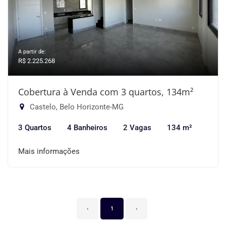
A partir de:
R$ 2.225.268
Cobertura à Venda com 3 quartos, 134m²
Castelo, Belo Horizonte-MG
3 Quartos
4 Banheiros
2 Vagas
134 m²
Mais informações
‹
1
›