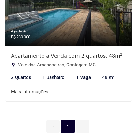
A partir de:
R$ 230.000
Apartamento à Venda com 2 quartos, 48m²
Vale das Amendoeiras, Contagem-MG
2 Quartos
1 Banheiro
1 Vaga
48 m²
Mais informações
‹
1
›