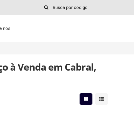
e nós
ço à Venda em Cabral,
Mostrar resultados em 
Mostrar resultad