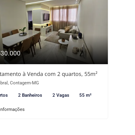
530.000
tamento à Venda com 2 quartos, 55m²
bral, Contagem-MG
rtos
2 Banheiros
2 Vagas
55 m²
informações