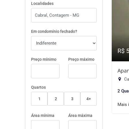
Localidades
Em condomínio fechado?
R$ 
Preço mínimo
Preço máximo
Apar
Ca
Quartos
2 Qua
1
2
3
4+
Mais 
Área mínima
Área máxima