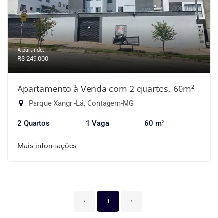
A partir de:
R$ 249.000
Apartamento à Venda com 2 quartos, 60m²
Parque Xangri-Lá, Contagem-MG
2 Quartos
1 Vaga
60 m²
Mais informações
‹
1
›