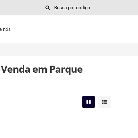
e nós
à Venda em Parque
Mostrar resultados em 
Mostrar resultad