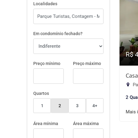
Localidades
Em condomínio fechado?
R$ 
Preço mínimo
Preço máximo
Casa
Pa
Quartos
2 Qua
1
2
3
4+
Mais 
Área mínima
Área máxima