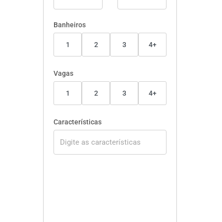
Banheiros
1
2
3
4+
Vagas
1
2
3
4+
Características