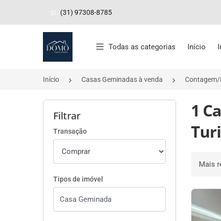
(31) 97308-8785
Página inicial
Todas as categorias
Início
Início
Casas Geminadas à venda
Contagem
1 C
Filtrar
Tur
Transação
Ordenar 
Tipos de imóvel