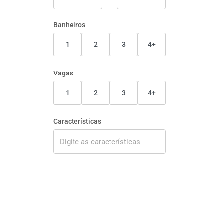
Banheiros
1
2
3
4+
Vagas
1
2
3
4+
Características