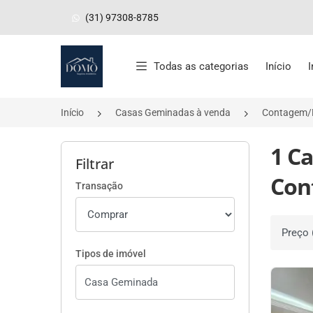
(31) 97308-8785
Página inicial
Todas as categorias
Início
Início
Casas Geminadas à venda
Contagem
1 C
Filtrar
Con
Transação
Ordenar 
Tipos de imóvel