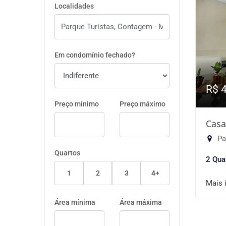
Localidades
Em condomínio fechado?
R$ 
Preço mínimo
Preço máximo
Casa
Pa
Quartos
2 Qua
1
2
3
4+
Mais 
Área mínima
Área máxima