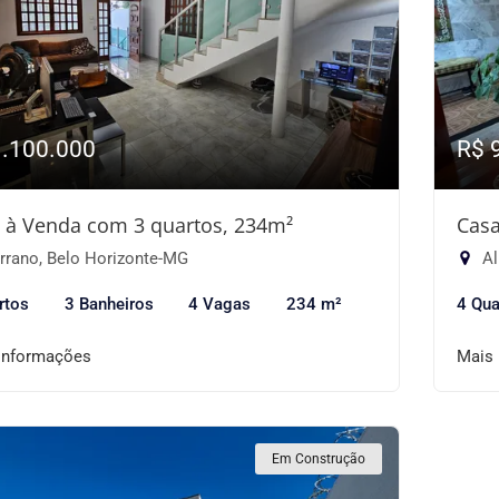
1.100.000
R$ 
 à Venda com 3 quartos, 234m²
Casa
rrano, Belo Horizonte-MG
Al
rtos
3 Banheiros
4 Vagas
234 m²
4 Qua
informações
Mais
Em Construção