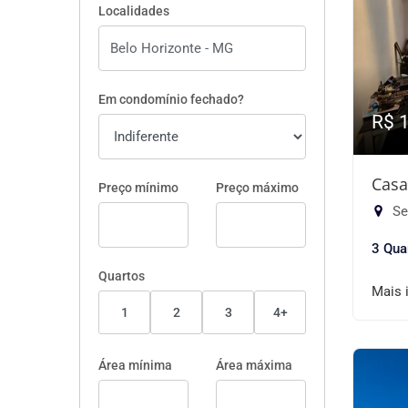
Localidades
Em condomínio fechado?
R$ 
Casa
Preço mínimo
Preço máximo
Se
3 Qua
Quartos
Mais 
1
2
3
4+
Área mínima
Área máxima