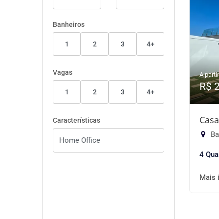
Banheiros
1
2
3
4+
Vagas
A partir
R$ 
1
2
3
4+
Casa
Características
Ba
4 Qua
Mais 