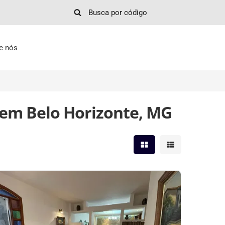
e nós
 em Belo Horizonte, MG
Mostrar resultados em 
Mostrar resultad