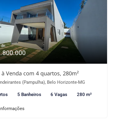
 de:
2.800.000
 à Venda com 4 quartos, 280m²
ndeirantes (Pampulha), Belo Horizonte-MG
rtos
5 Banheiros
6 Vagas
280 m²
informações