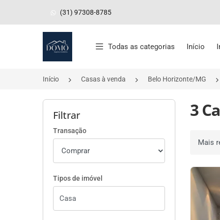
(31) 97308-8785
Página inicial
Todas as categorias
Início
Início
Casas à venda
Belo Horizonte/MG
3 C
Filtrar
Transação
Ordenar 
Tipos de imóvel