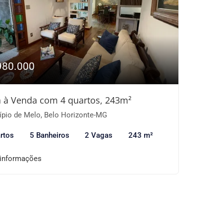
980.000
 à Venda com 4 quartos, 243m²
ípio de Melo, Belo Horizonte-MG
rtos
5 Banheiros
2 Vagas
243 m²
 informações