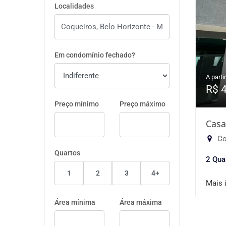
Localidades
Em condomínio fechado?
A partir
R$ 
Preço mínimo
Preço máximo
Casa
Co
Quartos
2 Qua
1
2
3
4+
Mais 
Área mínima
Área máxima