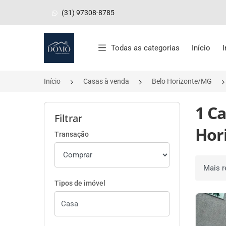
(31) 97308-8785
Página inicial
Todas as categorias
Início
Início
Casas à venda
Belo Horizonte/MG
1 C
Filtrar
Hor
Transação
Ordenar 
Tipos de imóvel