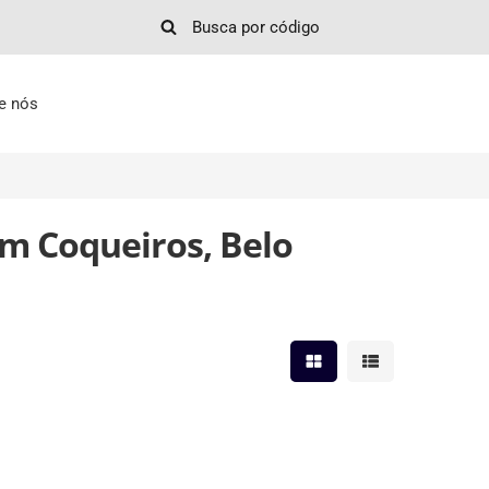
e nós
m Coqueiros, Belo
Mostrar resultados em 
Mostrar resultad