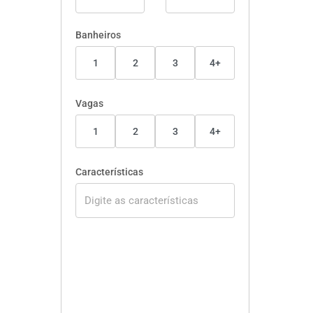
Banheiros
1
2
3
4+
Vagas
1
2
3
4+
Características