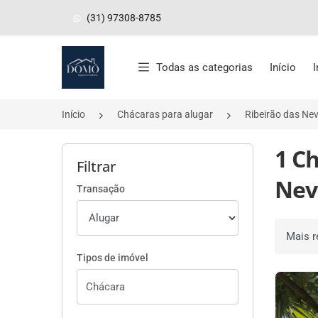
(31) 97308-8785
Página inicial
Todas as categorias
Início
Início
Chácaras para alugar
Ribeirão das N
1 C
Filtrar
Nev
Transação
Ordenar 
Tipos de imóvel