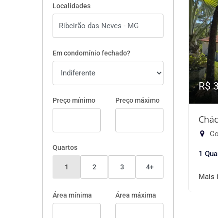
Localidades
Em condomínio fechado?
R$ 
Preço mínimo
Preço máximo
Chác
Con
Quartos
1 Qua
1
2
3
4+
Mais 
Área mínima
Área máxima