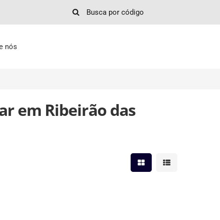
e nós
ar em Ribeirão das
Mostrar resultados em 
Mostrar resultad