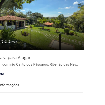
3.500
/mês
ara para Alugar
domínio Canto dos Pássaros, Ribeirão das Neves-MG
rto
informações