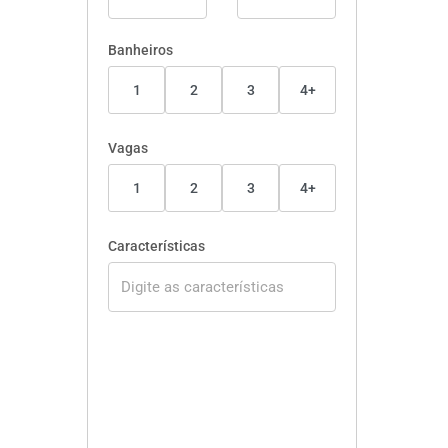
Banheiros
1
2
3
4+
Vagas
1
2
3
4+
Características