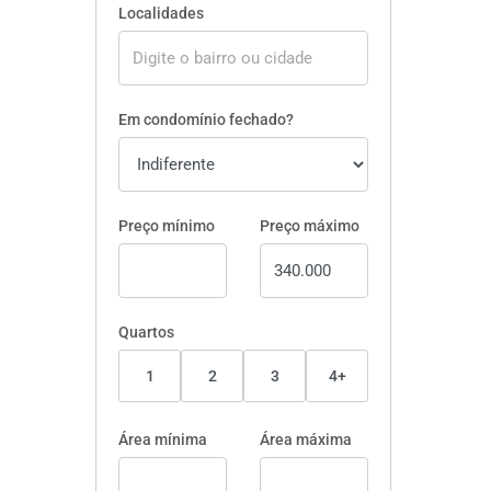
Localidades
Em condomínio fechado?
Preço mínimo
Preço máximo
Quartos
1
2
3
4+
Área mínima
Área máxima