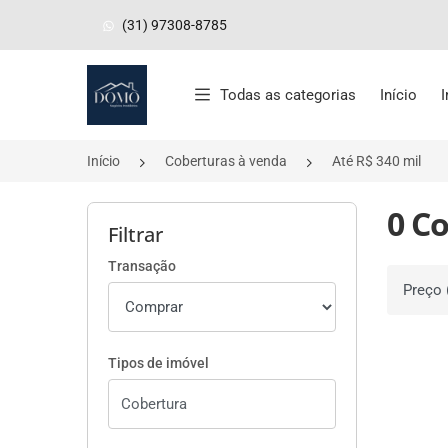
(31) 97308-8785
Página inicial
Todas as categorias
Início
Início
Coberturas à venda
Até R$ 340 mil
0 Co
Filtrar
Transação
Ordenar 
Tipos de imóvel