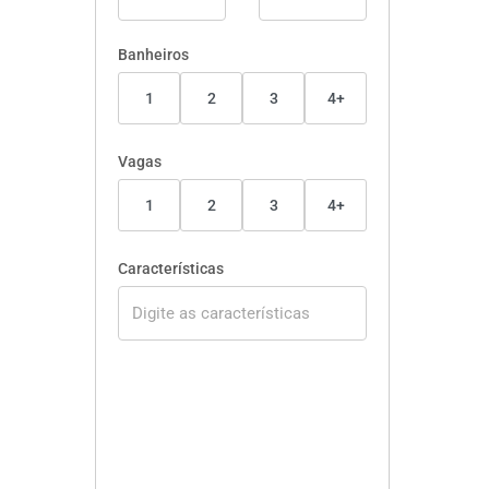
Banheiros
1
2
3
4+
Vagas
1
2
3
4+
Características