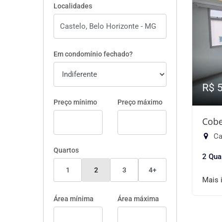
Localidades
Em condomínio fechado?
R$ 
Preço mínimo
Preço máximo
Cobe
Ca
Quartos
2 Qua
1
2
3
4+
Mais 
Área mínima
Área máxima