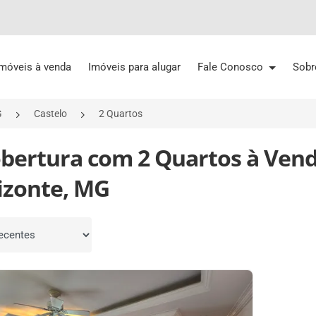
Imóveis à venda
Imóveis para alugar
Fale Conosco
Sobr
G
Castelo
2 Quartos
obertura com 2 Quartos à Vend
izonte, MG
por