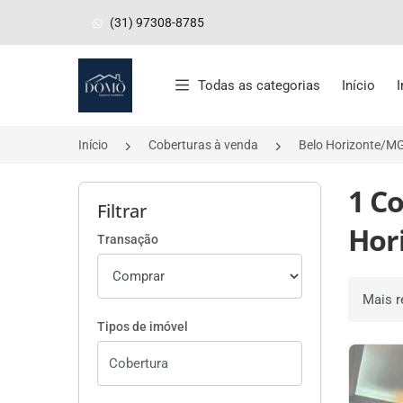
(31) 97308-8785
Página inicial
Todas as categorias
Início
Início
Coberturas à venda
Belo Horizonte/M
1 C
Filtrar
Hor
Transação
Ordenar 
Tipos de imóvel