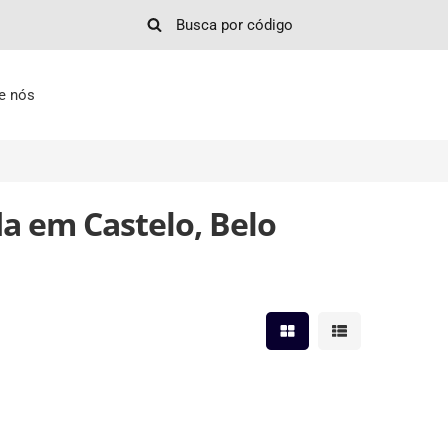
e nós
a em Castelo, Belo
Mostrar resultados em 
Mostrar resultad