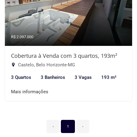
R$ 2.097.000
Cobertura à Venda com 3 quartos, 193m²
Castelo, Belo Horizonte-MG
3 Quartos
3 Banheiros
3 Vagas
193 m²
Mais informações
‹
1
›