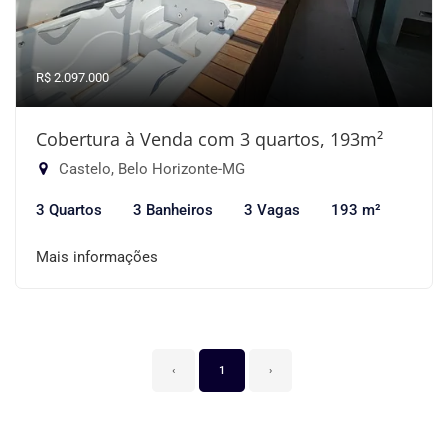
R$ 2.097.000
Cobertura à Venda com 3 quartos, 193m²
Castelo, Belo Horizonte-MG
3 Quartos
3 Banheiros
3 Vagas
193 m²
Mais informações
‹
1
›