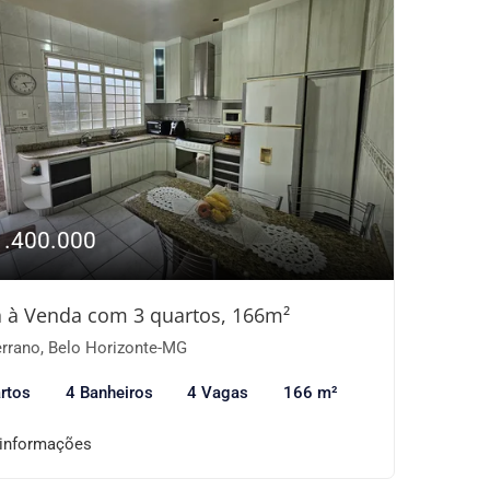
1.400.000
 à Venda com 3 quartos, 166m²
rrano, Belo Horizonte-MG
rtos
4 Banheiros
4 Vagas
166 m²
 informações