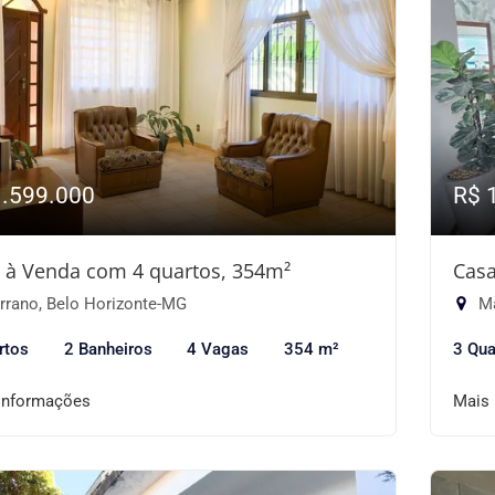
1.599.000
R$ 
 à Venda com 4 quartos, 354m²
Casa
rrano, Belo Horizonte-MG
Ma
rtos
2 Banheiros
4 Vagas
354 m²
3 Qua
informações
Mais