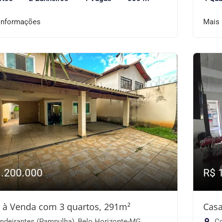
informações
Mais
1.200.000
R$ 
 à Venda com 3 quartos, 291m²
Casa
ndeirantes (Pampulha), Belo Horizonte-MG
Co