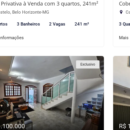
 Privativa à Venda com 3 quartos, 241m²
Cobe
stelo, Belo Horizonte-MG
Ca
rtos
3 Banheiros
2 Vagas
241 m²
3 Qua
informações
Mais
Exclusivo
1.100.000
R$ 