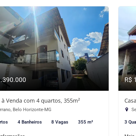
1.390.000
R$ 
 à Venda com 4 quartos, 355m²
Casa
rrano, Belo Horizonte-MG
Se
rtos
4 Banheiros
8 Vagas
355 m²
3 Qua