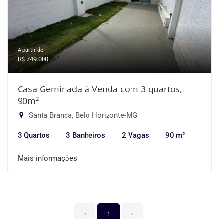
A partir de:
R$ 749.000
Casa Geminada à Venda com 3 quartos,
90m²
Santa Branca, Belo Horizonte-MG
3 Quartos
3 Banheiros
2 Vagas
90 m²
Mais informações
‹
1
›