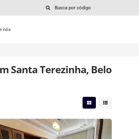
e nós
em Santa Terezinha, Belo
Mostrar resultados em 
Mostrar resultad