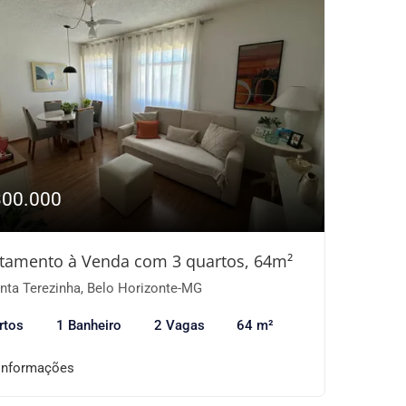
300.000
tamento à Venda com 3 quartos, 64m²
nta Terezinha, Belo Horizonte-MG
rtos
1 Banheiro
2 Vagas
64 m²
informações