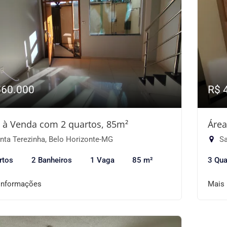
560.000
R$ 
 à Venda com 2 quartos, 85m²
Área
nta Terezinha, Belo Horizonte-MG
Sa
rtos
2 Banheiros
1 Vaga
85 m²
3 Qua
informações
Mais