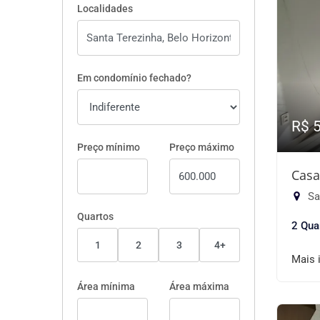
Localidades
Em condomínio fechado?
R$ 
Preço mínimo
Preço máximo
Casa
Sa
Quartos
2 Qua
1
2
3
4+
Mais 
Área mínima
Área máxima