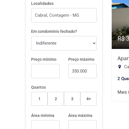
Localidades
Em condomínio fechado?
R$ 
Apar
Preço mínimo
Preço máximo
Ca
2 Qua
Quartos
Mais 
1
2
3
4+
Área mínima
Área máxima