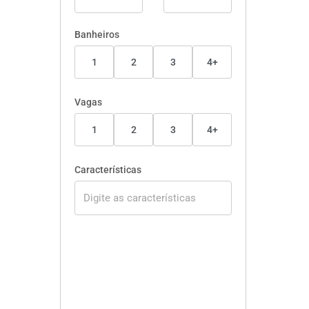
Banheiros
1
2
3
4+
Vagas
1
2
3
4+
Características