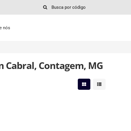
e nós
em Cabral, Contagem, MG
Mostrar resultados em 
Mostrar resultad