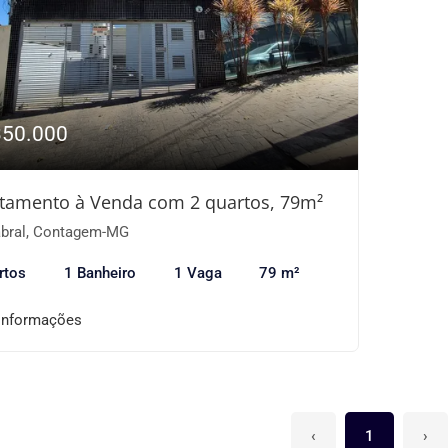
350.000
tamento à Venda com 2 quartos, 79m²
bral, Contagem-MG
rtos
1 Banheiro
1 Vaga
79 m²
informações
‹
1
›