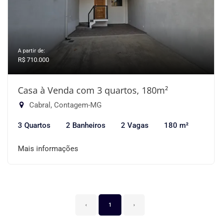
A partir de:
R$ 710.000
Casa à Venda com 3 quartos, 180m²
Cabral, Contagem-MG
3 Quartos
2 Banheiros
2 Vagas
180 m²
Mais informações
‹
1
›