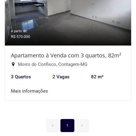
A partir de:
R$ 570.000
Apartamento à Venda com 3 quartos, 82m²
Morro do Confisco, Contagem-MG
3 Quartos
2 Vagas
82 m²
Mais informações
‹
1
›