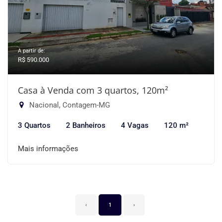
A partir de:
R$ 590.000
Casa à Venda com 3 quartos, 120m²
Nacional, Contagem-MG
3 Quartos
2 Banheiros
4 Vagas
120 m²
Mais informações
‹
1
›