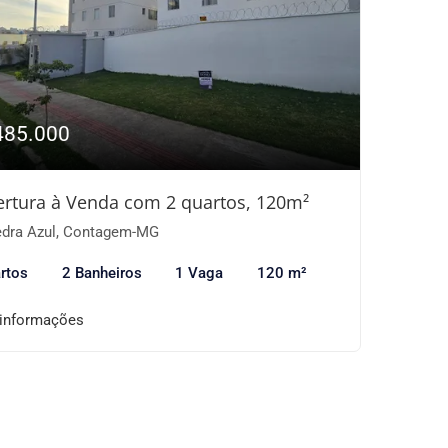
485.000
rtura à Venda com 2 quartos, 120m²
dra Azul, Contagem-MG
rtos
2 Banheiros
1 Vaga
120 m²
 informações