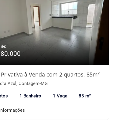
 de:
380.000
 Privativa à Venda com 2 quartos, 85m²
dra Azul, Contagem-MG
rtos
1 Banheiro
1 Vaga
85 m²
informações