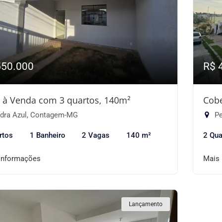
550.000
R$ 
 à Venda com 3 quartos, 140m²
Cobe
dra Azul, Contagem-MG
Pe
rtos
1 Banheiro
2 Vagas
140 m²
2 Qua
informações
Mais
Lançamento