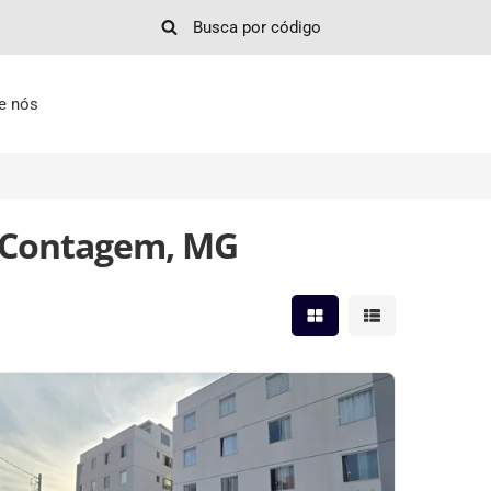
e nós
, Contagem, MG
Mostrar resultados em 
Mostrar resultad