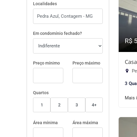
Localidades
Em condomínio fechado?
R$ 
Casa
Preço mínimo
Preço máximo
Pe
3 Qua
Quartos
Mais 
1
2
3
4+
Área mínima
Área máxima