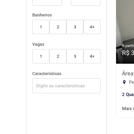
Banheiros
1
2
3
4+
Vagas
A partir
R$ 
1
2
3
4+
Área
Características
Pe
2 Qua
Mais 