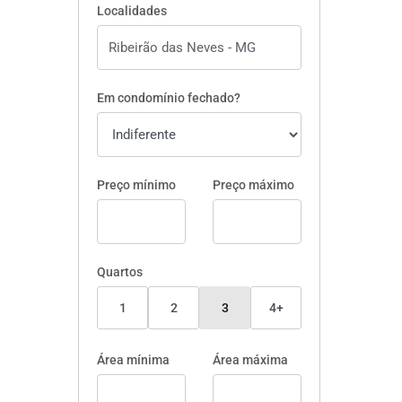
Localidades
Em condomínio fechado?
Preço mínimo
Preço máximo
Quartos
1
2
3
4+
Área mínima
Área máxima