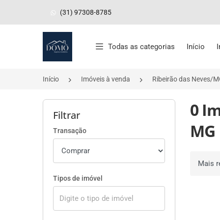
(31) 97308-8785
Página inicial
Todas as categorias
Início
Início
Imóveis à venda
Ribeirão das Neves/
0 I
Filtrar
MG
Transação
Ordenar 
Tipos de imóvel