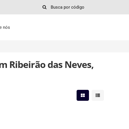
e nós
m Ribeirão das Neves,
Mostrar resultados em 
Mostrar resultad