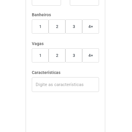
Banheiros
1
2
3
4+
Vagas
1
2
3
4+
Características