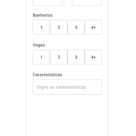
Banheiros
1
2
3
4+
Vagas
1
2
3
4+
Características