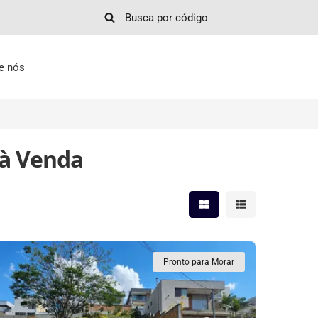
e nós
 à Venda
Mostrar resultados em 
Mostrar resultad
Pronto para Morar