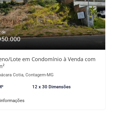
r de:
950.000
reno/Lote em Condomínio à Venda com
m²
ácara Cotia, Contagem-MG
M²
12 x 30 Dimensões
 informações