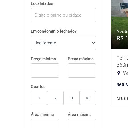
Localidades
Em condomínio fechado?
A partir
R$ 
Terr
Preço mínimo
Preço máximo
360
Va
360 
Quartos
1
2
3
4+
Mais 
Área mínima
Área máxima