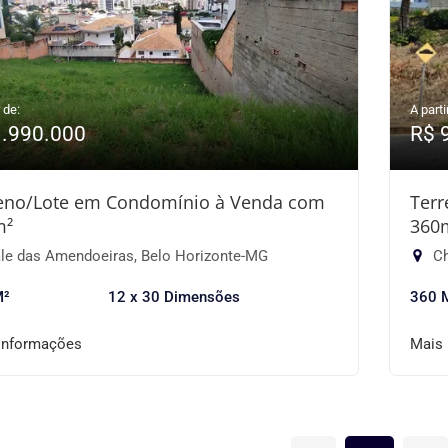
 de:
A parti
1.990.000
R$ 
eno/Lote em Condomínio à Venda com
Ter
m²
360
le das Amendoeiras, Belo Horizonte-MG
Ch
M²
12 x 30 Dimensões
360 
informações
Mais