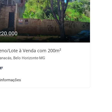
220.000
eno/Lote à Venda com 200m²
nacás, Belo Horizonte-MG
M²
 informações