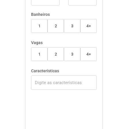
Banheiros
1
2
3
4+
Vagas
1
2
3
4+
Características