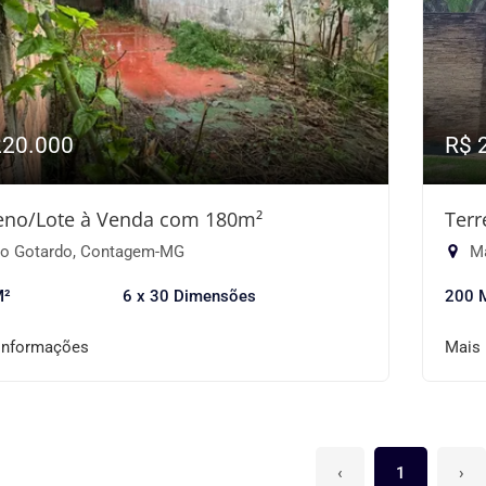
220.000
R$ 
eno/Lote à Venda com 180m²
Terr
o Gotardo, Contagem-MG
Ma
M²
6 x 30 Dimensões
200 
informações
Mais
‹
1
›