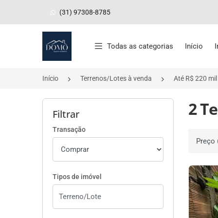
(31) 97308-8785
Página inicial
Todas as categorias
Início
Início
Terrenos/Lotes à venda
Até R$ 220 mil
2 Te
Filtrar
Transação
Ordenar 
Tipos de imóvel