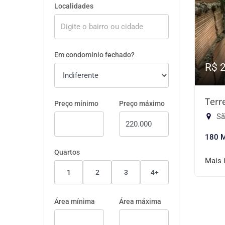
Localidades
Em condomínio fechado?
R$ 
Terr
Preço mínimo
Preço máximo
Sã
180 
Quartos
Mais 
1
2
3
4+
Área mínima
Área máxima