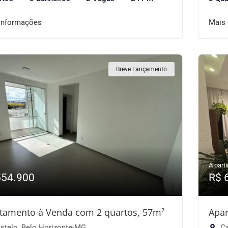
informações
Mais
Breve Lançamento
A parti
554.900
R$ 
tamento à Venda com 2 quartos, 57m²
Apar
stelo, Belo Horizonte-MG
Ca