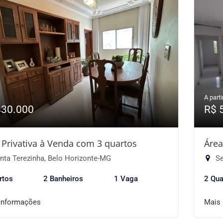
A parti
430.000
R$ 
 Privativa à Venda com 3 quartos
Área
nta Terezinha, Belo Horizonte-MG
Se
rtos
2 Banheiros
1 Vaga
2 Qua
informações
Mais