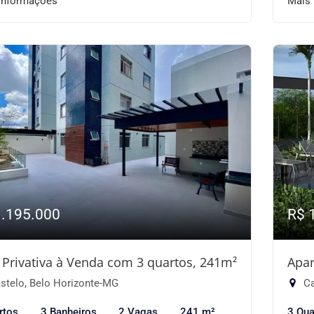
informações
Mais
1.195.000
R$ 
 Privativa à Venda com 3 quartos, 241m²
Apar
stelo, Belo Horizonte-MG
Ca
rtos
3 Banheiros
2 Vagas
241 m²
3 Qua