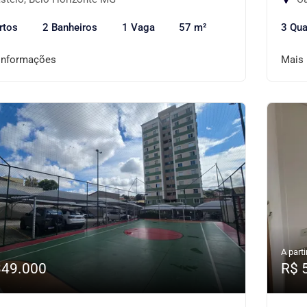
rtos
2 Banheiros
1 Vaga
57 m²
3 Qua
informações
Mais
A parti
349.000
R$ 