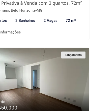
 Privativa à Venda com 3 quartos, 72m²
rrano, Belo Horizonte-MG
rtos
2 Banheiros
2 Vagas
72 m²
 informações
Lançamento
r de:
450.000