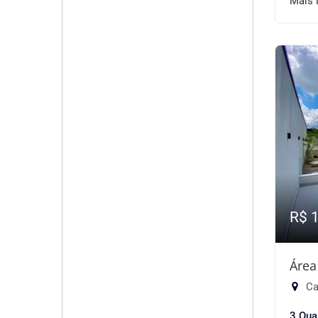
Mais 
R$ 
Área
Ca
3 Qua