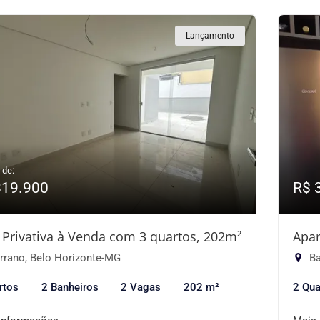
Lançamento
 de:
819.900
R$ 
 Privativa à Venda com 3 quartos, 202m²
Apar
rrano, Belo Horizonte-MG
Ba
rtos
2 Banheiros
2 Vagas
202 m²
2 Qua