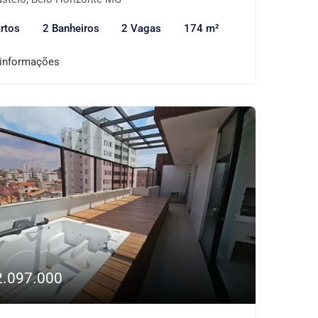
rtos
2 Banheiros
2 Vagas
174 m²
 informações
2.097.000