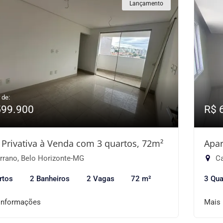
Lançamento
 de:
599.900
R$ 
 Privativa à Venda com 3 quartos, 72m²
Apar
rrano, Belo Horizonte-MG
Ca
rtos
2 Banheiros
2 Vagas
72 m²
3 Qua
informações
Mais