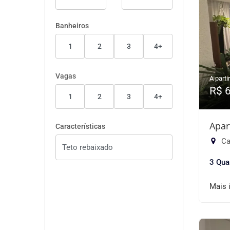
Banheiros
1
2
3
4+
Vagas
A partir
R$ 
1
2
3
4+
Apar
Características
Ca
3 Qua
Mais 