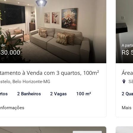
 de:
A parti
630.000
R$ 
tamento à Venda com 3 quartos, 100m²
Área
stelo, Belo Horizonte-MG
Sã
rtos
2 Banheiros
2 Vagas
100 m²
2 Qua
informações
Mais