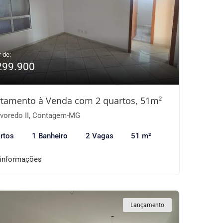
r de:
299.900
tamento à Venda com 2 quartos, 51m²
voredo II, Contagem-MG
rtos
1 Banheiro
2 Vagas
51 m²
 informações
Lançamento