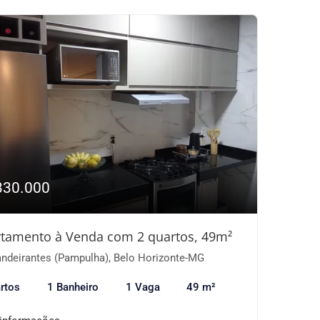
330.000
tamento à Venda com 2 quartos, 49m²
ndeirantes (Pampulha), Belo Horizonte-MG
rtos
1 Banheiro
1 Vaga
49 m²