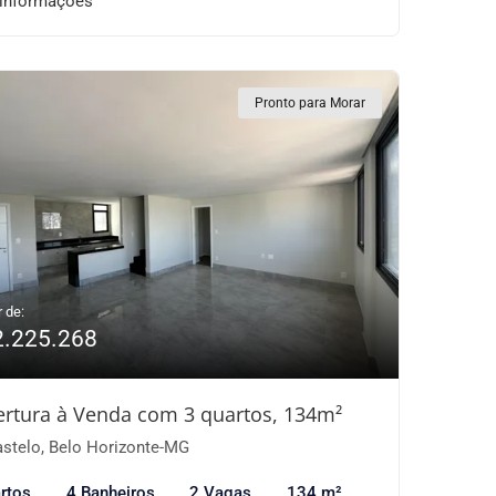
 informações
Pronto para Morar
r de:
2.225.268
rtura à Venda com 3 quartos, 134m²
stelo, Belo Horizonte-MG
rtos
4 Banheiros
2 Vagas
134 m²