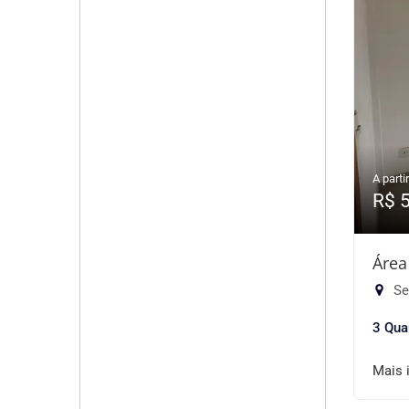
A partir
R$ 
Área
Se
3 Qua
Mais 