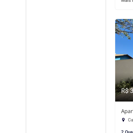
Mais 
R$ 
Apar
Ca
2 Qua