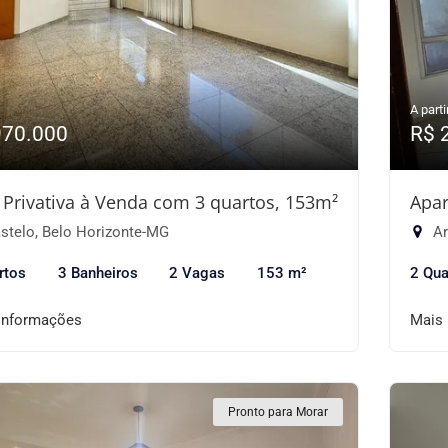
A parti
970.000
R$ 
 Privativa à Venda com 3 quartos, 153m²
Apar
stelo, Belo Horizonte-MG
Ar
rtos
3 Banheiros
2 Vagas
153 m²
2 Qua
informações
Mais
Pronto para Morar