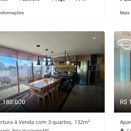
informações
Mais
1.180.000
R$ 
rtura à Venda com 3 quartos, 132m²
Apar
stelo, Belo Horizonte-MG
Ca