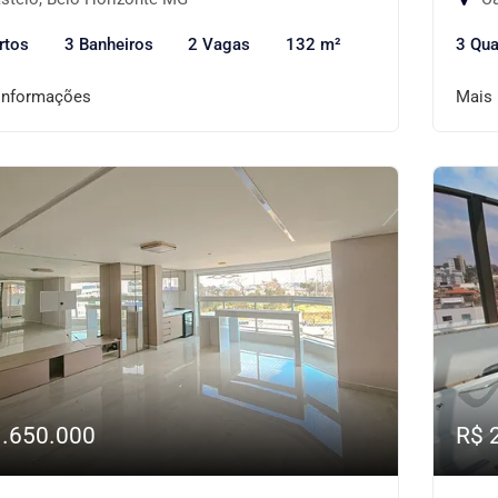
rtos
3 Banheiros
2 Vagas
132 m²
3 Qua
informações
Mais
1.650.000
R$ 