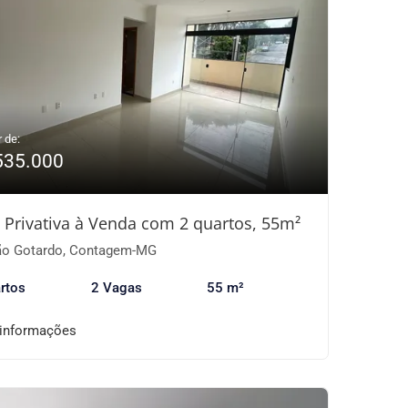
r de:
535.000
 Privativa à Venda com 2 quartos, 55m²
o Gotardo, Contagem-MG
rtos
2 Vagas
55 m²
 informações