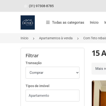
(31) 97308-8785
Página inicial
Todas as categorias
Início
Início
Apartamentos à venda
Com Teto reba
15 
Filtrar
Transação
Ordenar 
Tipos de imóvel