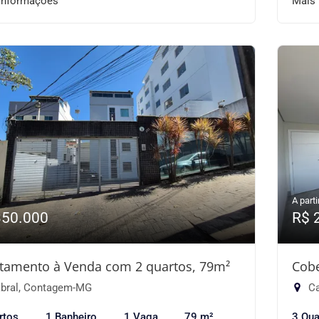
informações
Mais
A parti
350.000
R$ 
tamento à Venda com 2 quartos, 79m²
Cobe
bral, Contagem-MG
Ca
rtos
1 Banheiro
1 Vaga
79 m²
3 Qua