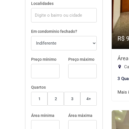
Localidades
Em condomínio fechado?
R$ 
Área
Preço mínimo
Preço máximo
Ca
3 Qua
Quartos
Mais 
1
2
3
4+
Área mínima
Área máxima