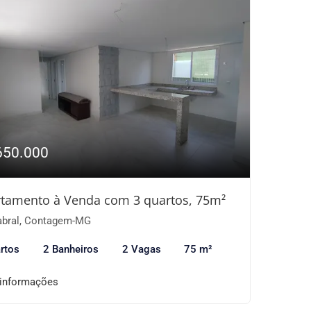
650.000
tamento à Venda com 3 quartos, 75m²
bral, Contagem-MG
rtos
2 Banheiros
2 Vagas
75 m²
 informações