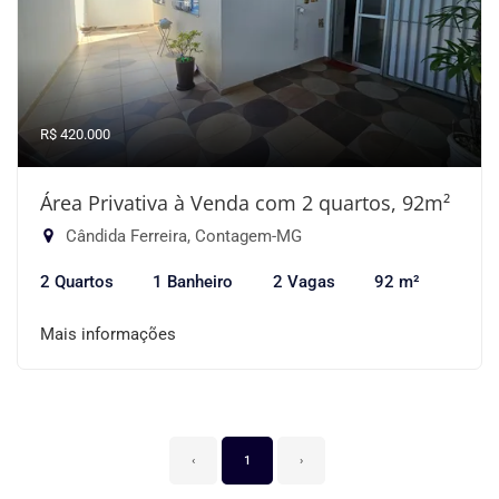
R$ 420.000
Área Privativa à Venda com 2 quartos, 92m²
Cândida Ferreira, Contagem-MG
2 Quartos
1 Banheiro
2 Vagas
92 m²
Mais informações
‹
1
›