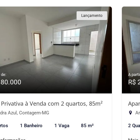
Lançamento
 de:
A parti
380.000
R$ 
 Privativa à Venda com 2 quartos, 85m²
Apar
dra Azul, Contagem-MG
Ar
rtos
1 Banheiro
1 Vaga
85 m²
2 Qua