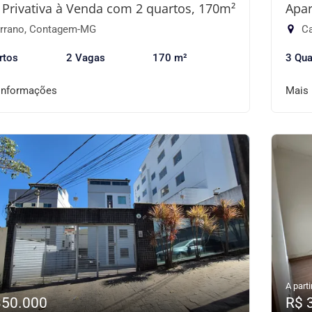
 Privativa à Venda com 2 quartos, 170m²
Apar
rrano, Contagem-MG
Ca
rtos
2 Vagas
170 m²
3 Qua
informações
Mais
A parti
350.000
R$ 