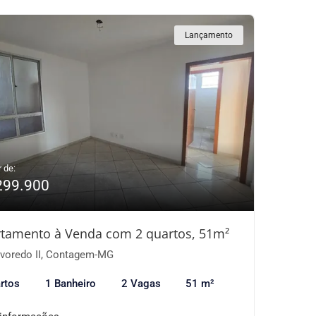
Lançamento
r de:
299.900
tamento à Venda com 2 quartos, 51m²
voredo II, Contagem-MG
rtos
1 Banheiro
2 Vagas
51 m²