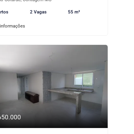
rtos
2 Vagas
55 m²
 informações
650.000