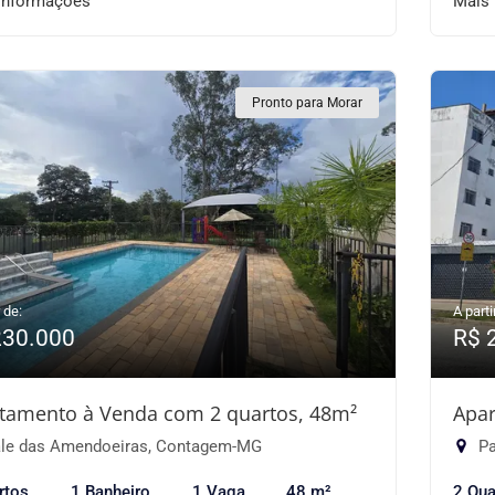
informações
Mais
Pronto para Morar
 de:
A parti
230.000
R$ 
tamento à Venda com 2 quartos, 48m²
Apar
le das Amendoeiras, Contagem-MG
Pa
rtos
1 Banheiro
1 Vaga
48 m²
2 Qua