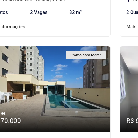
rtos
2 Vagas
82 m²
2 Qua
informações
Mais
Pronto para Morar
 de:
670.000
R$ 