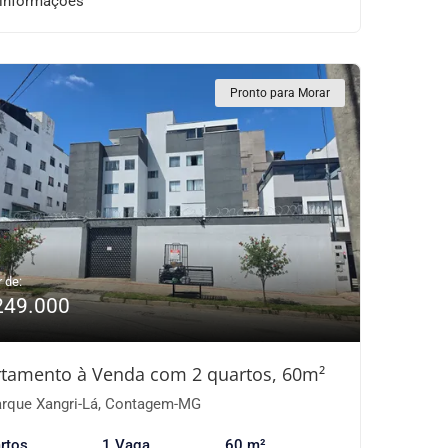
 informações
Pronto para Morar
r de:
249.000
tamento à Venda com 2 quartos, 60m²
rque Xangri-Lá, Contagem-MG
rtos
1 Vaga
60 m²