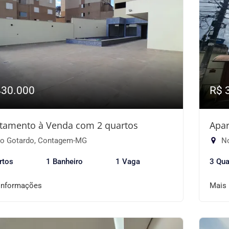
430.000
R$ 
tamento à Venda com 2 quartos
Apar
o Gotardo, Contagem-MG
No
rtos
1 Banheiro
1 Vaga
3 Qua
informações
Mais