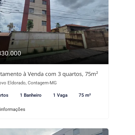
330.000
tamento à Venda com 3 quartos, 75m²
vo Eldorado, Contagem-MG
rtos
1 Banheiro
1 Vaga
75 m²
 informações