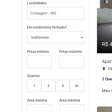
Localidades
Em condomínio fechado?
R$ 
Preço mínimo
Preço máximo
Apar
Sã
Quartos
2 Qua
1
2
3
4+
Mais 
Área mínima
Área máxima