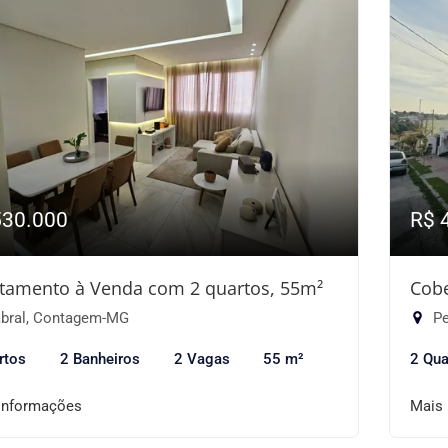
530.000
R$ 
tamento à Venda com 2 quartos, 55m²
Cobe
bral, Contagem-MG
Pe
rtos
2 Banheiros
2 Vagas
55 m²
2 Qua
informações
Mais