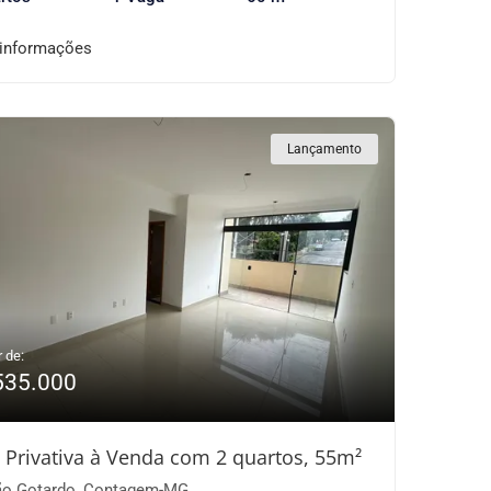
 informações
Lançamento
r de:
535.000
 Privativa à Venda com 2 quartos, 55m²
o Gotardo, Contagem-MG