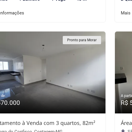
informações
Mais
Pronto para Morar
 de:
A parti
570.000
R$ 
tamento à Venda com 3 quartos, 82m²
Área
rro do Confisco, Contagem-MG
Sã