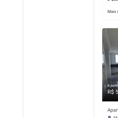
Mais 
A partir
R$ 
Apar
Mo