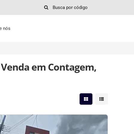
e nós
à Venda em Contagem,
Mostrar resultados em 
Mostrar resultad