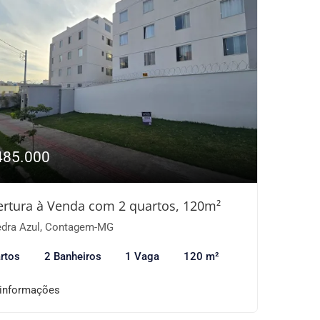
485.000
rtura à Venda com 2 quartos, 120m²
dra Azul, Contagem-MG
rtos
2 Banheiros
1 Vaga
120 m²
 informações