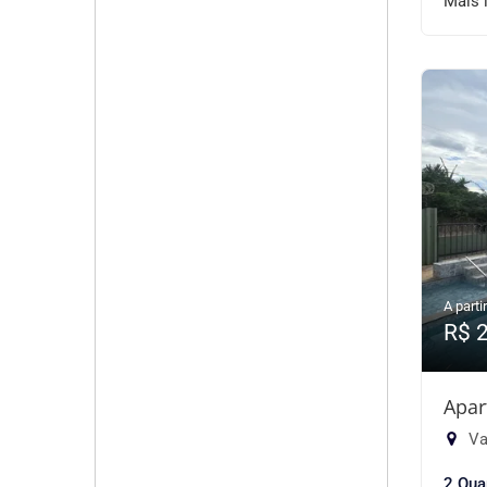
Mais 
A partir
R$ 
Apar
Va
2 Qua