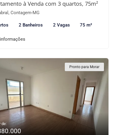
tamento à Venda com 3 quartos, 75m²
bral, Contagem-MG
rtos
2 Banheiros
2 Vagas
75 m²
 informações
Pronto para Morar
r de:
380.000