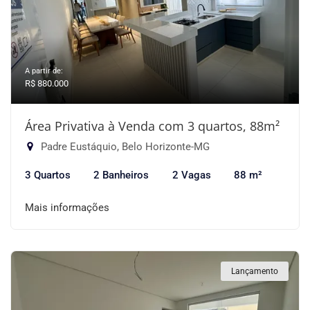
A partir de:
R$ 880.000
Área Privativa à Venda com 3 quartos, 88m²
Padre Eustáquio, Belo Horizonte-MG
3 Quartos
2 Banheiros
2 Vagas
88 m²
Mais informações
Lançamento