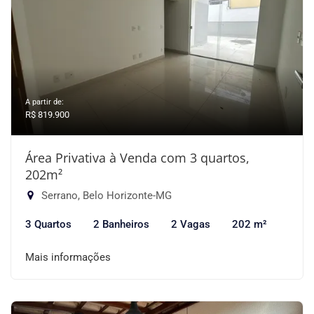
A partir de:
R$ 819.900
Área Privativa à Venda com 3 quartos,
202m²
Serrano, Belo Horizonte-MG
3 Quartos
2 Banheiros
2 Vagas
202 m²
Mais informações