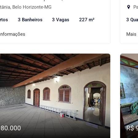
tânia, Belo Horizonte-MG
Pa
rtos
3 Banheiros
3 Vagas
227 m²
3 Qua
informações
Mais
980.000
R$ 