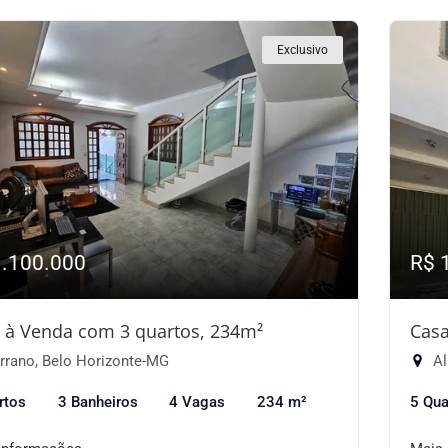
Exclusivo
1.100.000
R$ 
 à Venda com 3 quartos, 234m²
Casa
rrano, Belo Horizonte-MG
Al
rtos
3 Banheiros
4 Vagas
234 m²
5 Qua