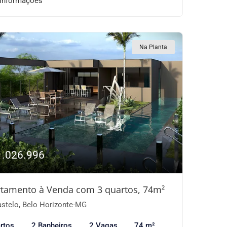
 informações
Na Planta
1.026.996
tamento à Venda com 3 quartos, 74m²
stelo, Belo Horizonte-MG
rtos
2 Banheiros
2 Vagas
74 m²