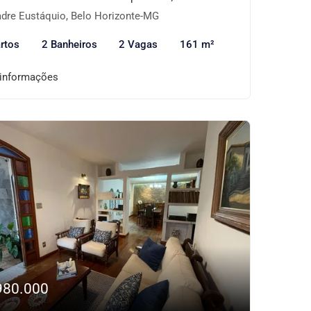
dre Eustáquio, Belo Horizonte-MG
rtos
2 Banheiros
2 Vagas
161 m²
 informações
980.000