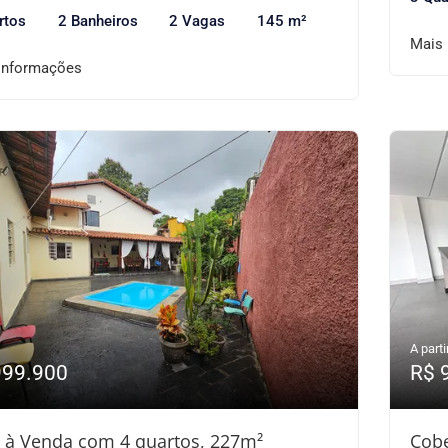
rtos
2 Banheiros
2 Vagas
145 m²
Mais
informações
A parti
999.900
R$ 
 à Venda com 4 quartos, 227m²
Cobe