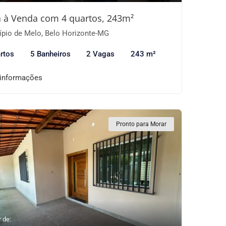
 à Venda com 4 quartos, 243m²
ípio de Melo, Belo Horizonte-MG
rtos
5 Banheiros
2 Vagas
243 m²
 informações
Pronto para Morar
r de: