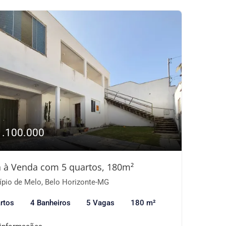
1.100.000
 à Venda com 5 quartos, 180m²
ípio de Melo, Belo Horizonte-MG
rtos
4 Banheiros
5 Vagas
180 m²