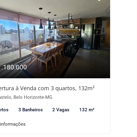
1.180.000
rtura à Venda com 3 quartos, 132m²
stelo, Belo Horizonte-MG
rtos
3 Banheiros
2 Vagas
132 m²
 informações