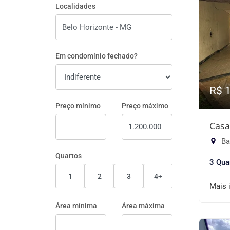
Localidades
Em condomínio fechado?
R$ 
Preço mínimo
Preço máximo
Casa
Ba
Quartos
3 Qua
1
2
3
4+
Mais 
Área mínima
Área máxima