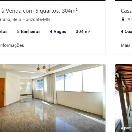
 à Venda com 5 quartos, 304m²
Casa
rrano, Belo Horizonte-MG
Al
rtos
5 Banheiros
4 Vagas
304 m²
4 Qua
informações
Mais
A parti