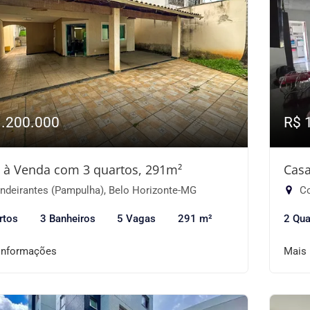
1.200.000
R$ 
 à Venda com 3 quartos, 291m²
Casa
ndeirantes (Pampulha), Belo Horizonte-MG
Co
rtos
3 Banheiros
5 Vagas
291 m²
2 Qua
informações
Mais