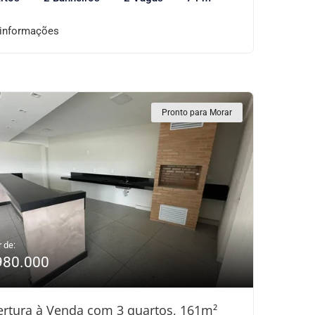
 informações
Pronto para Morar
r de:
980.000
rtura à Venda com 3 quartos, 161m²