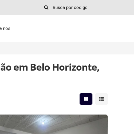
e nós
hão em Belo Horizonte,
Mostrar resultados em 
Mostrar resultad