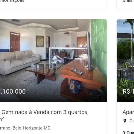
informações
Mais
1.100.000
R$ 
 Geminada à Venda com 3 quartos,
Apar
m²
Ca
rrano, Belo Horizonte-MG
3 Qua