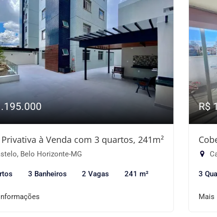
1.195.000
R$ 
 Privativa à Venda com 3 quartos, 241m²
Cobe
stelo, Belo Horizonte-MG
Ca
rtos
3 Banheiros
2 Vagas
241 m²
3 Qua
informações
Mais