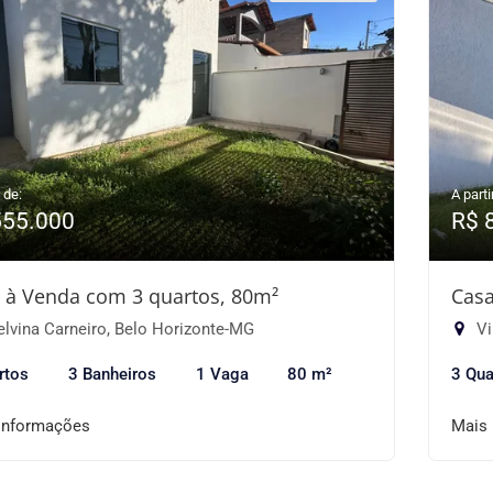
 de:
A parti
555.000
R$ 
 à Venda com 3 quartos, 80m²
Casa
lvina Carneiro, Belo Horizonte-MG
Vi
rtos
3 Banheiros
1 Vaga
80 m²
3 Qua
informações
Mais