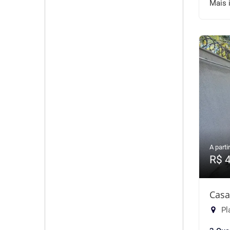
Mais 
A partir
R$ 
Casa
Pl