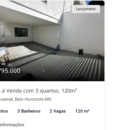
Lançamento
r de:
795.000
 à Venda com 3 quartos, 120m²
oramar, Belo Horizonte-MG
rtos
3 Banheiros
2 Vagas
120 m²
 informações