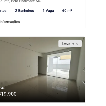
quetá, Belo Horizonte-MG
rtos
2 Banheiros
1 Vaga
60 m²
 informações
Lançamento
r de:
819.900