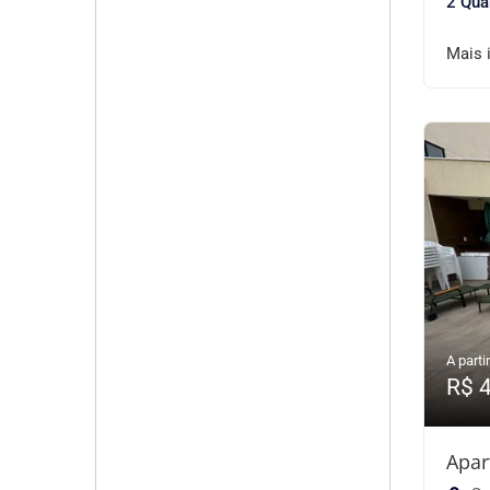
2 Qua
Mais 
A partir
R$ 
Apar