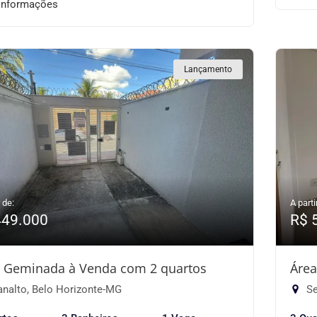
informações
Lançamento
 de:
A parti
449.000
R$ 
 Geminada à Venda com 2 quartos
Área
analto, Belo Horizonte-MG
Se