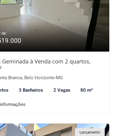
r de:
519.000
 Geminada à Venda com 2 quartos,
²
nta Branca, Belo Horizonte-MG
rtos
3 Banheiros
2 Vagas
80 m²
 informações
Lançamento