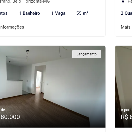
rrano, Belo Horizonte-MG
Pa
rtos
1 Banheiro
1 Vaga
55 m²
2 Qua
informações
Mais
Lançamento
 de:
A parti
480.000
R$ 