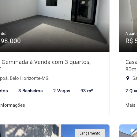
 de:
A parti
898.000
R$ 
 Geminada à Venda com 3 quartos,
Casa
²
80m
apoã, Belo Horizonte-MG
Sa
rtos
3 Banheiros
2 Vagas
93 m²
2 Qua
informações
Mais
Lançamento