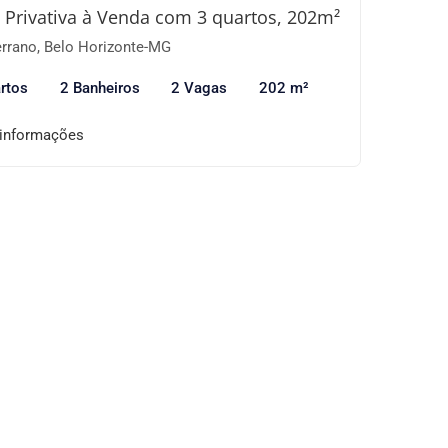
 Privativa à Venda com 3 quartos, 202m²
rrano, Belo Horizonte-MG
rtos
2 Banheiros
2 Vagas
202 m²
 informações