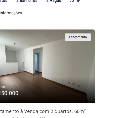
rtos
2 Banheiros
2 Vagas
72 m²
 informações
Lançamento
r de:
450.000
tamento à Venda com 2 quartos, 60m²