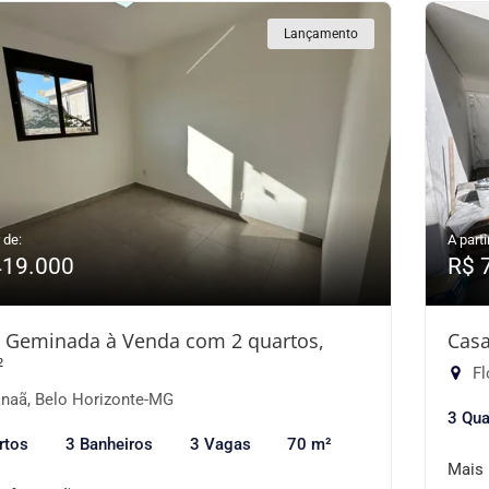
Lançamento
 de:
A parti
419.000
R$ 
 Geminada à Venda com 2 quartos,
Casa
²
Fl
naã, Belo Horizonte-MG
3 Qua
rtos
3 Banheiros
3 Vagas
70 m²
Mais