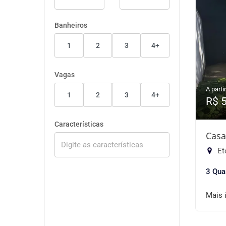
Banheiros
1
2
3
4+
Vagas
A partir
1
2
3
4+
R$ 
Características
Casa
Ete
3 Qua
Mais 