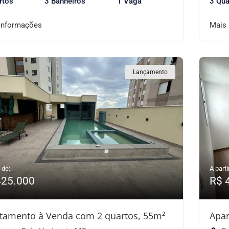
rtos
3 Banheiros
1 Vaga
3 Qua
informações
Mais
Lançamento
 de:
A parti
425.000
R$ 
tamento à Venda com 2 quartos, 55m²
Apar