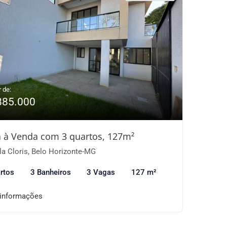
r de:
885.000
 à Venda com 3 quartos, 127m²
la Cloris, Belo Horizonte-MG
rtos
3 Banheiros
3 Vagas
127 m²
 informações