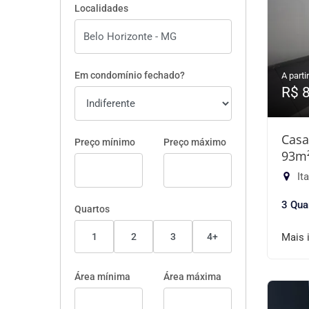
Localidades
Em condomínio fechado?
A partir
R$ 
Casa
Preço mínimo
Preço máximo
93m
It
3 Qua
Quartos
1
2
3
4+
Mais 
Área mínima
Área máxima