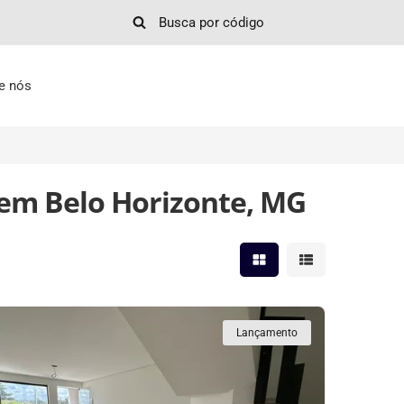
e nós
em Belo Horizonte, MG
Mostrar resultados em 
Mostrar resultad
Lançamento