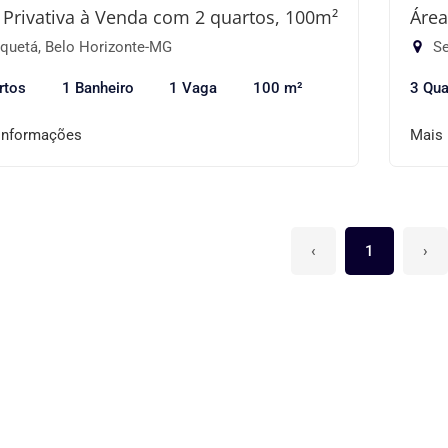
 Privativa à Venda com 2 quartos, 100m²
Área
quetá, Belo Horizonte-MG
Se
rtos
1 Banheiro
1 Vaga
100 m²
3 Qua
informações
Mais
‹
1
›