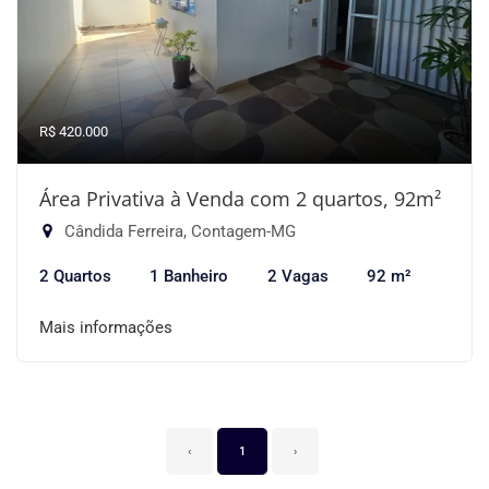
R$ 420.000
Área Privativa à Venda com 2 quartos, 92m²
Cândida Ferreira, Contagem-MG
2 Quartos
1 Banheiro
2 Vagas
92 m²
Mais informações
‹
1
›