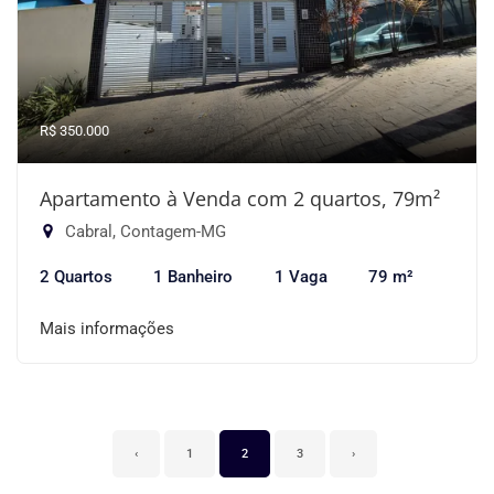
R$ 350.000
Apartamento à Venda com 2 quartos, 79m²
Cabral, Contagem-MG
2 Quartos
1 Banheiro
1 Vaga
79 m²
Mais informações
‹
1
2
3
›